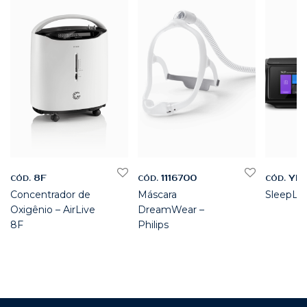
8F
1116700
YH
CÓD.
CÓD.
CÓD.
Concentrador de
Máscara
SleepLiv
Oxigênio – AirLive
DreamWear –
8F
Philips