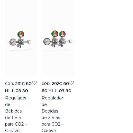
291C 60
292C 60
CÓD.
CÓD.
HL L 03 30
60 HL L 03 30
Regulador
Regulador
de
de
Bebidas
Bebidas
de 1 Via
de 2 Vias
para CO2 –
para CO2 –
Gaslive
Gaslive