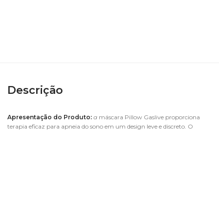
Descrição
Apresentação do Produto:
a
máscara Pillow Gaslive proporciona
terapia eficaz para apneia do sono em um design leve e discreto. O
contato mínimo com o rosto fornece aos pacientes uma sensação de
liberdade durante a terapia, favorecendo o campo visual.
O arnês é leve, fino e minimalista. Proporciona contato gentil com o
rosto do paciente e é de fácil ajuste.
A almofada de silicone possui o modelo intranasal, ou seja, a estrutura
tem contato direto com a narina do paciente, mas sem gerar
desconforto durante a terapia. Além disso, junto com a máscara você