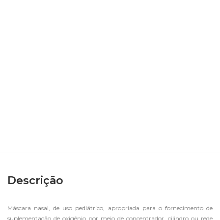
Descrição
Máscara nasal, de uso pediátrico, apropriada para o fornecimento de
suplementação de oxigênio por meio de concentrador, cilindro ou rede